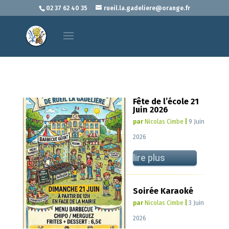
02 37 62 40 35
rueil.la.gadeliere@orange.fr
Fête de l’école 21
Juin 2026
par
Nicolas Cimbe
|
9 Juin
2026
lire plus
Soirée Karaoké
par
Nicolas Cimbe
|
3 Juin
2026