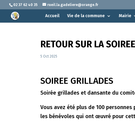
02 37 62 40 35
rueil.la.gadeliere@orange.fr
Accueil
Vie de la commune
Mairie
RETOUR SUR LA SOIREE
5 Oct 2025
SOIREE GRILLADES
Soirée grillades et dansante du comi
Vous avez été plus de 100 personnes p
les bénévoles qui ont œuvré pour cette