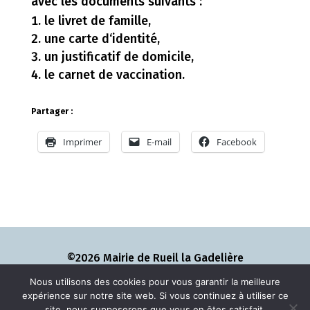
avec les documents suivants :
le livret de famille,
une carte d‘identité,
un justificatif de domicile,
le carnet de vaccination.
Partager :
Imprimer
E-mail
Facebook
©2026 Mairie de Rueil la Gadelière
Nous utilisons des cookies pour vous garantir la meilleure
expérience sur notre site web. Si vous continuez à utiliser ce
Mentions légales
–
Contact
site, nous supposerons que vous en êtes satisfait.