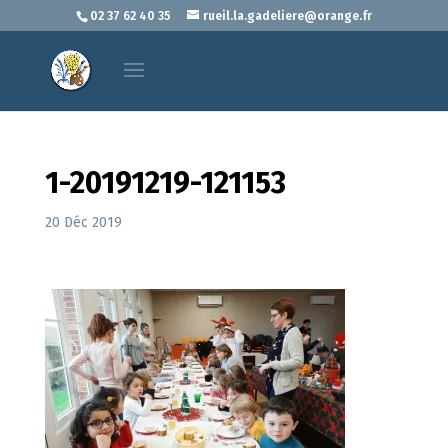
02 37 62 40 35
rueil.la.gadeliere@orange.fr
1-20191219-121153
20 Déc 2019