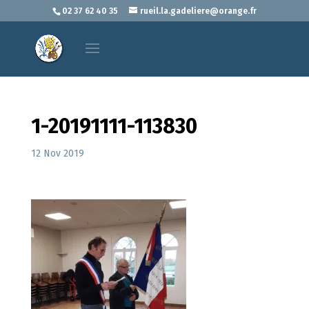
02 37 62 40 35
rueil.la.gadeliere@orange.fr
1-20191111-113830
12 Nov 2019